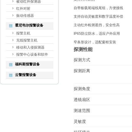
被动红外探测器
自带板载尾端线尾组，方便接线
红外对射
振动传感器
支持自动灵敏度和数字温度补偿
主动红外检测遮挡，安全性高
霍尼韦尔报警设备
报警主机
IP65防尘防水，适应户外应用
无线报警主机
窄条形设计，适配窗框安装
移动和入侵探测器
探测性能
报警中心设备和软件
探测方式
福科斯报警设备
探测距离
云警报警设备
探测角度
透镜扇区
测速范围
灵敏度