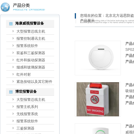
您现在的位置：
北京北方远思防盗
产品展示
海康威视报警设备
大型报警总线主机
报警控制通讯主机
产品
报警系统软件
SP
双鉴和三鉴探测器
产品
红外和振动探测器
产品
烟感和玻璃探测器
红外对射
紧急按钮以及其它附件
产品
吸烟
博世报警设备
产品
大型报警总线主机
产品
报警主机系列
无线报警系统
报警系统软件
产品
三鉴探测器
威视