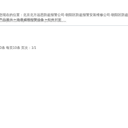
您现在的位置：
北京北方远思防盗报警公司-朝阳区防盗报警安装维修公司-朝阳区防
产品展示
>
海康威视报警设备
>
红外对射
0条 每页10条 页次：1/1