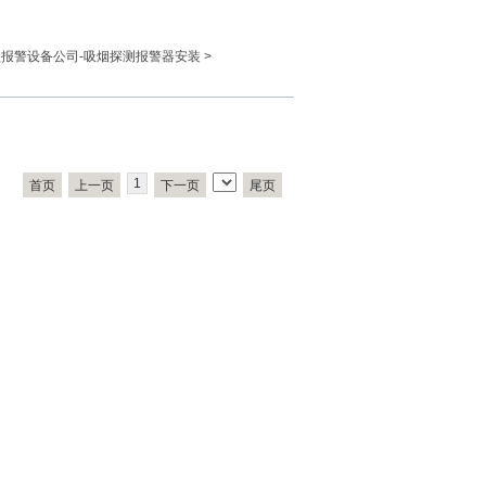
盗报警设备公司-吸烟探测报警器安装
>
1
首页
上一页
下一页
尾页